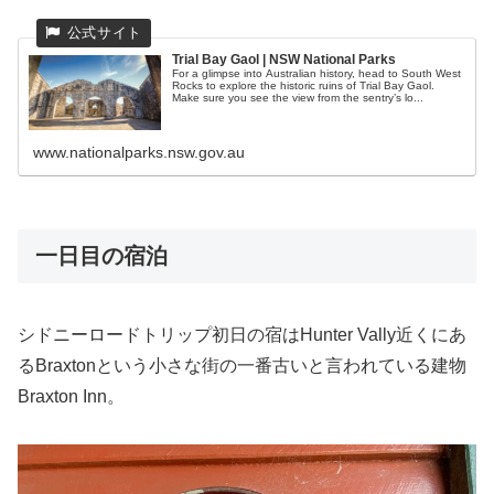
Trial Bay Gaol | NSW National Parks
For a glimpse into Australian history, head to South West
Rocks to explore the historic ruins of Trial Bay Gaol.
Make sure you see the view from the sentry’s lo...
www.nationalparks.nsw.gov.au
一日目の宿泊
シドニーロードトリップ初日の宿はHunter Vally近くにあ
るBraxtonという小さな街の一番古いと言われている建物
Braxton Inn。