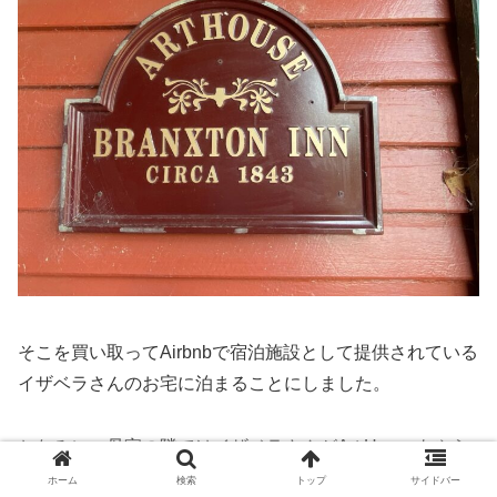
そこを買い取ってAirbnbで宿泊施設として提供されている
イザベラさんのお宅に泊まることにしました。
ちなみに、母家の隣ではイザベラさんがArt Houseもやら
れている模様。
ホーム
検索
トップ
サイドバー