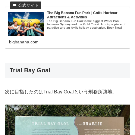
The Big Banana Fun Park | Coffs Harbour
Attractions & Activities
The Big Banana Fun Park is the biggest Water Park
between Sydney and the Gold Coast. A unique piece of
paradise and an idyllic holiday destination. Book Now!
bigbanana.com
Trial Bay Goal
次に目指したのはTrial Bay Goalという刑務所跡地。