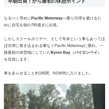
早朝出発！から最初の休憩ポイント
なるべく早めに
Pacific Motorway
へ乗り渋滞を避けるた
めに自宅を朝の7時過ぎに出発。
しかしスクールホリデー、そして年末という事もあってほ
ぼ渋滞に巻き込まれる事なくPacific Motorwayに乗れ、一
路最初の休憩地にしていた
Byron Bay
（
バイロンベイ
）
を目指します。
車を走らせること約1時間、NSW州に入りました。